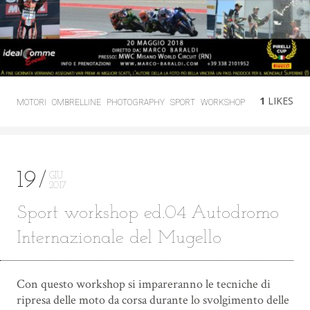
1
LIKES
MOTORI
OMBRELLINE
PHOTOGRAPHY
SPORT
WORKSHOP
19
GIU
2017
Sport workshop ed.04 Autodromo
Internazionale del Mugello
Con questo workshop si impareranno le tecniche di
ripresa delle moto da corsa durante lo svolgimento delle