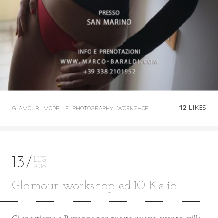
12
LIKES
GLAMOUR
MODELLE
PHOTOGRAPHY
WORKSHOP
13
LUG
2018
Glamour workshop ed.10 Kelia