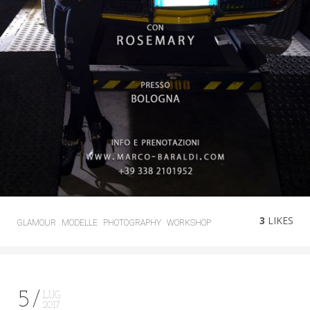
3
LIKES
GLAMOUR
MODELLE
PHOTOGRAPHY
WORKSHOP
5
LUG
2017