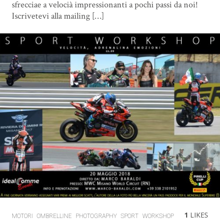
sfrecciae a velocià impressionanti a pochi passi da noi!
Iscrivetevi alla mailing […]
1
LIKES
MOTORI
OMBRELLINE
PHOTOGRAPHY
SPORT
WORKSHOP