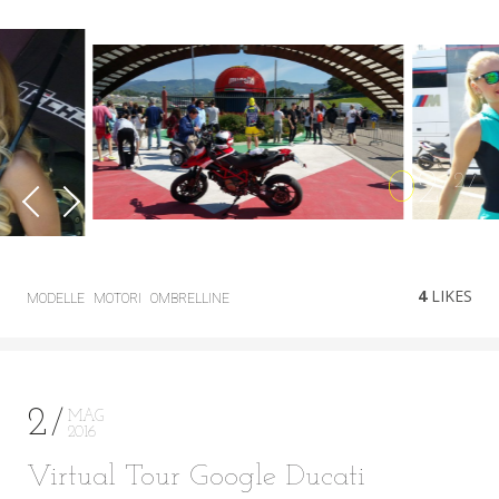
0
2
27
4
LIKES
MODELLE
MOTORI
OMBRELLINE
2
MAG
2016
Virtual Tour Google Ducati