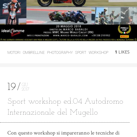
1
LIKES
MOTORI
OMBRELLINE
PHOTOGRAPHY
SPORT
WORKSHOP
19
GIU
2017
Sport workshop ed.04 Autodromo
Internazionale del Mugello
Con questo workshop si impareranno le tecniche di